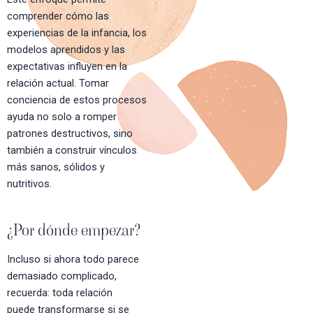
comprender cómo las
experiencias de la infancia, los
modelos aprendidos y las
expectativas influyen en la
relación actual. Tomar
conciencia de estos procesos
ayuda no solo a romper
patrones destructivos, sino
también a construir vínculos
más sanos, sólidos y
nutritivos.
¿Por dónde empezar?
Incluso si ahora todo parece
demasiado complicado,
recuerda: toda relación
puede transformarse si se