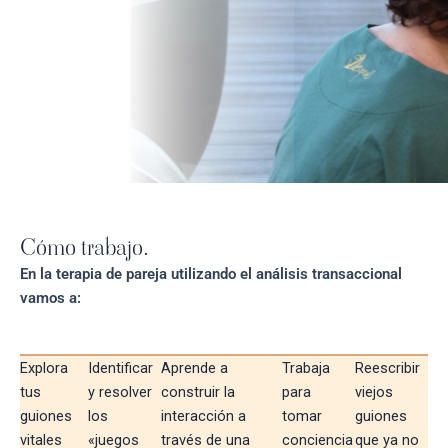
Cómo trabajo.
En la terapia de pareja utilizando el análisis transaccional
vamos a:
Explora
Identificar
Aprende a
Trabaja
Reescribir
tus
y resolver
construir la
para
viejos
guiones
los
interacción a
tomar
guiones
vitales
«juegos
través de una
conciencia
que ya no