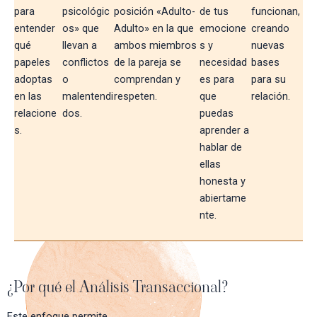
para
psicológic
posición «Adulto-
de tus
funcionan,
entender
os» que
Adulto» en la que
emocione
creando
qué
llevan a
ambos miembros
s y
nuevas
papeles
conflictos
de la pareja se
necesidad
bases
adoptas
o
comprendan y
es para
para su
en las
malentendi
respeten.
que
relación.
relacione
dos.
puedas
s.
aprender a
hablar de
ellas
honesta y
abiertame
nte.
¿Por qué el Análisis Transaccional?
Este enfoque permite